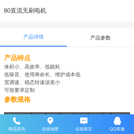
80直流无刷电机
产品详情
产品参数
产品特点
体积小、高效率、低能耗
低噪音、使用寿命长、维护成本低
宽调速、稳态转速误差小
可按要求定制
参数规格
输出
额定
额定
额定
机身
重
适配电
功率
电压
转速
扭矩
长度
量
机
无刷电机型
电话咨询
在线地图
在线留言
QQ客服
号
(VDC
(RPM
(m